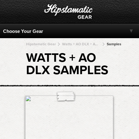
Hipstamatic Gear
Watts + AO DLX + AO DLX + AO DLX + AO DLX
Samples
WATTS + AO
DLX SAMPLES