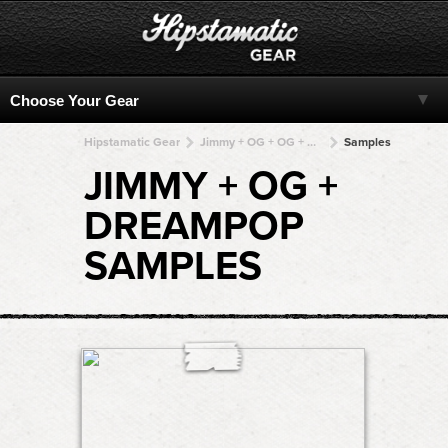
Hipstamatic Gear
Jimmy + OG + OG + OG + OG
Samples
JIMMY + OG +
DREAMPOP
SAMPLES